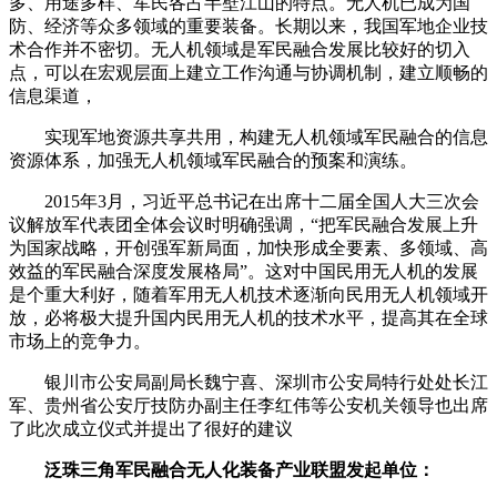
多、用途多样、军民各占半壁江山的特点。无人机已成为国
防、经济等众多领域的重要装备。长期以来，我国军地企业技
术合作并不密切。无人机领域是军民融合发展比较好的切入
点，可以在宏观层面上建立工作沟通与协调机制，建立顺畅的
信息渠道，
实现军地资源共享共用，构建无人机领域军民融合的信息
资源体系，加强无人机领域军民融合的预案和演练。
2015年3月，习近平总书记在出席十二届全国人大三次会
议解放军代表团全体会议时明确强调，“把军民融合发展上升
为国家战略，开创强军新局面，加快形成全要素、多领域、高
效益的军民融合深度发展格局”。这对中国民用无人机的发展
是个重大利好，随着军用无人机技术逐渐向民用无人机领域开
放，必将极大提升国内民用无人机的技术水平，提高其在全球
市场上的竞争力。
银川市公安局副局长魏宁喜、深圳市公安局特行处处长江
军、贵州省公安厅技防办副主任李红伟等公安机关领导也出席
了此次成立仪式并提出了很好的建议
泛珠三角军民融合无人化装备产业联盟发起单位：